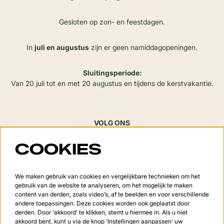
Gesloten op zon- en feestdagen.
In
juli en augustus
zijn er geen namiddagopeningen.
Sluitingsperiode:
Van 20 juli tot en met 20 augustus en tijdens de kerstvakantie.
VOLG ONS
COOKIES
Meld je aan voor de nieuwsbrief
We maken gebruik van cookies en vergelijkbare technieken om het
gebruik van de website te analyseren, om het mogelijk te maken
content van derden, zoals video’s, af te beelden en voor verschillende
andere toepassingen. Deze cookies worden ook geplaatst door
derden. Door ‘akkoord’ te klikken, stemt u hiermee in. Als u niet
Aanmelden
akkoord bent, kunt u via de knop ‘Instellingen aanpassen’ uw