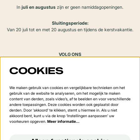
In
juli en augustus
zijn er geen namiddagopeningen.
Sluitingsperiode:
Van 20 juli tot en met 20 augustus en tijdens de kerstvakantie.
VOLG ONS
COOKIES
Meld je aan voor de nieuwsbrief
We maken gebruik van cookies en vergelijkbare technieken om het
gebruik van de website te analyseren, om het mogelijk te maken
content van derden, zoals video’s, af te beelden en voor verschillende
andere toepassingen. Deze cookies worden ook geplaatst door
derden. Door ‘akkoord’ te klikken, stemt u hiermee in. Als u niet
Aanmelden
akkoord bent, kunt u via de knop ‘Instellingen aanpassen’ uw
voorkeuren opgeven.
Meer informatie…
Deze site wordt beschermd door reCAPTCHA, dataverwerking gebeurt in overeenstemming met de
Cloud
Data Processing Addendum
van Google.