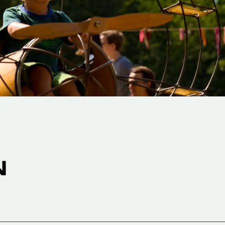
N
Inzoomen