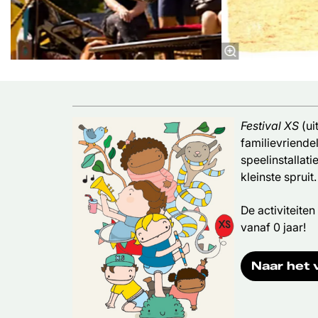
Festival XS
(ui
familievriendel
speelinstallat
kleinste spruit.
De activiteiten
vanaf 0 jaar!
Naar het 