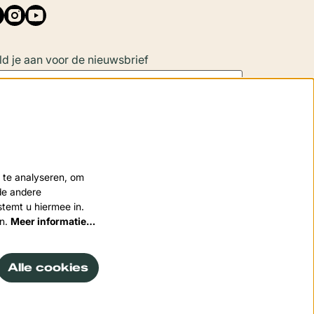
d je aan voor de nieuwsbrief
Aanmelden
 site wordt beschermd door reCAPTCHA, dataverwerking gebeurt in
 te analyseren, om
eenstemming met de
Cloud Data Processing Addendum
van Google.
nde andere
stemt u hiermee in.
en.
Meer informatie…
Alle cookies
wered by
CultureSuite