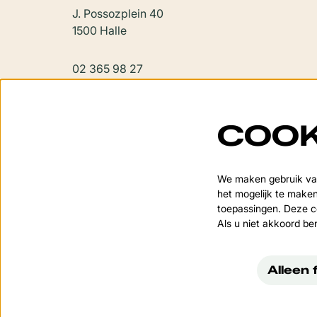
J. Possozplein 40
1500 Halle
02 365 98 27
vondel@halle.be
COOK
We maken gebruik van
het mogelijk te maken
toepassingen. Deze co
Als u niet akkoord be
Alleen 
© Cultuurcentrum 't 