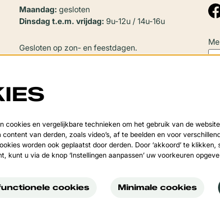
Maandag:
gesloten
Dinsdag t.e.m. vrijdag:
9u-12u / 14u-16u
Mel
Gesloten op zon- en feestdagen.
In
juli en augustus
zijn er geen
namiddagopeningen.
IES
Sluitingsperiode:
Deze
Van 20 juli tot en met 20 augustus en tijdens de
 cookies en vergelijkbare technieken om het gebruik van de website
over
 content van derden, zoals video’s, af te beelden en voor verschille
kerstvakantie.
okies worden ook geplaatst door derden. Door ‘akkoord’ te klikken, 
nt, kunt u via de knop ‘Instellingen aanpassen’ uw voorkeuren opgev
functionele cookies
Minimale cookies
Vondel
Po