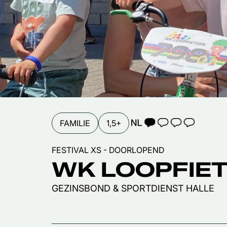
TAALICOON 1
FAMILIE
1,5+
FESTIVAL XS - DOORLOPEND
Inzoomen
WK LOOPFIE
GEZINSBOND & SPORTDIENST HALLE