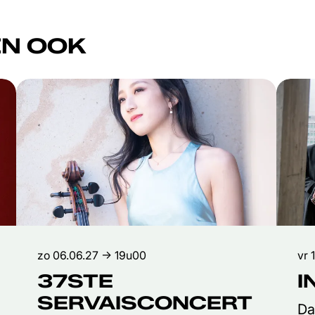
N OOK
zo 06.06.27
→ 19u00
vr 
37STE
I
SERVAISCONCERT
Da