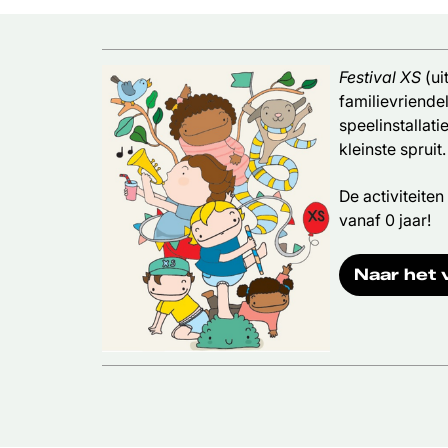
Festival XS
(ui
familievriendel
speelinstallat
kleinste spruit.
De activiteiten
vanaf 0 jaar!
Naar het 