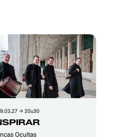
19.03.27
→ 20u30
NSPIRAR
nças Ocultas