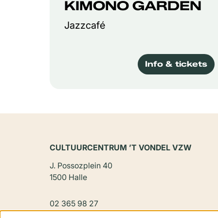
KIMONO GARDEN
Jazzcafé
Info & tickets
CULTUURCENTRUM ’T VONDEL VZW
J. Possozplein 40
1500 Halle
02 365 98 27
vondel@halle.be