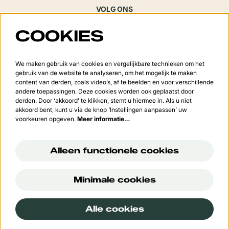
VOLG ONS
COOKIES
Meld je aan voor de nieuwsbrief
We maken gebruik van cookies en vergelijkbare technieken om het
gebruik van de website te analyseren, om het mogelijk te maken
content van derden, zoals video’s, af te beelden en voor verschillende
andere toepassingen. Deze cookies worden ook geplaatst door
derden. Door ‘akkoord’ te klikken, stemt u hiermee in. Als u niet
Aanmelden
akkoord bent, kunt u via de knop ‘Instellingen aanpassen’ uw
voorkeuren opgeven.
Meer informatie…
Deze site wordt beschermd door reCAPTCHA, dataverwerking gebeurt in overeenstemming met de
Cloud
Data Processing Addendum
van Google.
Alleen functionele cookies
Minimale cookies
© Cultuurcentrum 't Vondel
Alle cookies
Powered by
CultureSuite