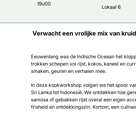
19u00
Lokaal 6
Verwacht een vrolijke mix van kruid
Eeuwenlang was de Indische Oceaan het klop
trokken schepen vol rijst, kokos, kaneel en cu
smaken, geuren en verhalen mee.
In deze kookworkshop volgen we het spoor van 
Sri Lanka tot Indonesië. We ontdekken hoe ger
samosa of gebakken rijst overal een eigen acce
frisheid en ontdekkingszin. Kortom, een culinair