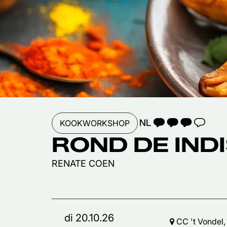
TAALICOON 3
KOOKWORKSHOP
ROND DE IND
RENATE COEN
di 20.10.26
CC 't Vondel,