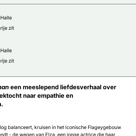
 Halle
ije zit
 Halle
ije zit
man
een meeslepend liefdesverhaal over
oektocht naar empathie en
n.
rlog balanceert, kruisen in het iconische Flageygebouw
zendt - de wegen van Elza, een jonge actrice die haar