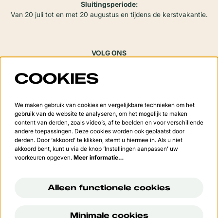
Sluitingsperiode:
Van 20 juli tot en met 20 augustus en tijdens de kerstvakantie.
VOLG ONS
COOKIES
Meld je aan voor de nieuwsbrief
We maken gebruik van cookies en vergelijkbare technieken om het
gebruik van de website te analyseren, om het mogelijk te maken
content van derden, zoals video’s, af te beelden en voor verschillende
andere toepassingen. Deze cookies worden ook geplaatst door
derden. Door ‘akkoord’ te klikken, stemt u hiermee in. Als u niet
Aanmelden
akkoord bent, kunt u via de knop ‘Instellingen aanpassen’ uw
voorkeuren opgeven.
Meer informatie…
Deze site wordt beschermd door reCAPTCHA, dataverwerking gebeurt in overeenstemming met de
Cloud
Data Processing Addendum
van Google.
Alleen functionele cookies
Minimale cookies