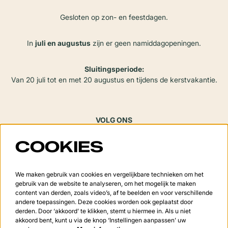
Gesloten op zon- en feestdagen.
In
juli en augustus
zijn er geen namiddagopeningen.
Sluitingsperiode:
Van 20 juli tot en met 20 augustus en tijdens de kerstvakantie.
VOLG ONS
COOKIES
Meld je aan voor de nieuwsbrief
We maken gebruik van cookies en vergelijkbare technieken om het
gebruik van de website te analyseren, om het mogelijk te maken
content van derden, zoals video’s, af te beelden en voor verschillende
andere toepassingen. Deze cookies worden ook geplaatst door
derden. Door ‘akkoord’ te klikken, stemt u hiermee in. Als u niet
Aanmelden
akkoord bent, kunt u via de knop ‘Instellingen aanpassen’ uw