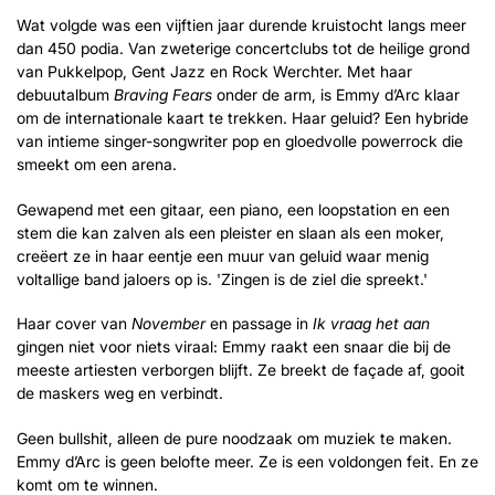
Wat volgde was een vijftien jaar durende kruistocht langs meer
dan 450 podia. Van zweterige concertclubs tot de heilige grond
van Pukkelpop, Gent Jazz en Rock Werchter. Met haar
debuutalbum
Braving Fears
onder de arm, is Emmy d’Arc klaar
om de internationale kaart te trekken. Haar geluid? Een hybride
van intieme singer-songwriter pop en gloedvolle powerrock die
smeekt om een arena.
Gewapend met een gitaar, een piano, een loopstation en een
stem die kan zalven als een pleister en slaan als een moker,
creëert ze in haar eentje een muur van geluid waar menig
voltallige band jaloers op is. 'Zingen is de ziel die spreekt.'
Haar cover van
November
en passage in
Ik vraag het aan
gingen niet voor niets viraal: Emmy raakt een snaar die bij de
meeste artiesten verborgen blijft. Ze breekt de façade af, gooit
de maskers weg en verbindt.
Geen bullshit, alleen de pure noodzaak om muziek te maken.
Emmy d’Arc is geen belofte meer. Ze is een voldongen feit. En ze
komt om te winnen.