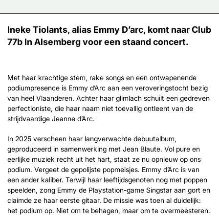
Ineke Tiolants, alias Emmy D’arc, komt naar Club
77b In Alsemberg voor een staand concert.
Met haar krachtige stem, rake songs en een ontwapenende
podiumpresence is Emmy d’Arc aan een veroveringstocht bezig
van heel Vlaanderen. Achter haar glimlach schuilt een gedreven
perfectioniste, die haar naam niet toevallig ontleent van de
strijdvaardige Jeanne d’Arc.
In 2025 verscheen haar langverwachte debuutalbum,
geproduceerd in samenwerking met Jean Blaute. Vol pure en
eerlijke muziek recht uit het hart, staat ze nu opnieuw op ons
podium. Vergeet de gepolijste popmeisjes. Emmy d’Arc is van
een ander kaliber. Terwijl haar leeftijdsgenoten nog met poppen
speelden, zong Emmy de Playstation-game Singstar aan gort en
claimde ze haar eerste gitaar. De missie was toen al duidelijk:
het podium op. Niet om te behagen, maar om te overmeesteren.