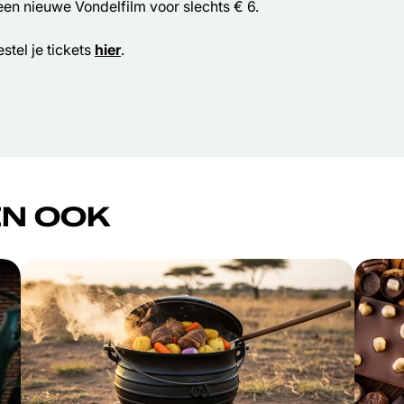
 een nieuwe Vondelfilm voor slechts € 6.
stel je tickets
hier
.
N OOK