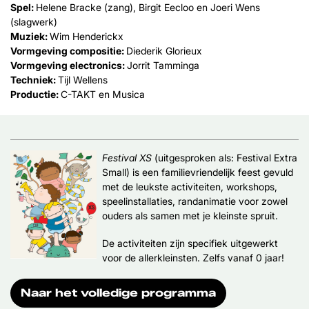
Spel:
Helene Bracke (zang), Birgit Eecloo en Joeri Wens
(slagwerk)
Muziek:
Wim Henderickx
Vormgeving compositie:
Diederik Glorieux
Vormgeving electronics:
Jorrit Tamminga
Techniek:
Tijl Wellens
Productie:
C-TAKT en Musica
Festival XS
(uitgesproken als: Festival Extra
Small) is een familievriendelijk feest gevuld
met de leukste activiteiten, workshops,
speelinstallaties, randanimatie voor zowel
ouders als samen met je kleinste spruit.
De activiteiten zijn specifiek uitgewerkt
voor de allerkleinsten. Zelfs vanaf 0 jaar!
Naar het volledige programma