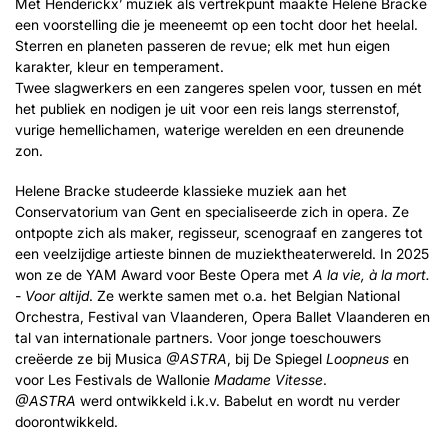
Met Henderickx’ muziek als vertrekpunt maakte Helene Bracke
een voorstelling die je meeneemt op een tocht door het heelal.
Sterren en planeten passeren de revue; elk met hun eigen
karakter, kleur en temperament.
Twee slagwerkers en een zangeres spelen voor, tussen en mét
het publiek en nodigen je uit voor een reis langs sterrenstof,
vurige hemellichamen, waterige werelden en een dreunende
zon.
Helene Bracke studeerde klassieke muziek aan het
Conservatorium van Gent en specialiseerde zich in opera. Ze
ontpopte zich als maker, regisseur, scenograaf en zangeres tot
Inzoomen
een veelzijdige artieste binnen de muziektheaterwereld. In 2025
won ze de YAM Award voor Beste Opera met
A la vie, à la mort.
- Voor altijd
. Ze werkte samen met o.a. het Belgian National
Orchestra, Festival van Vlaanderen, Opera Ballet Vlaanderen en
tal van internationale partners. Voor jonge toeschouwers
creëerde ze bij Musica
@ASTRA
, bij De Spiegel
Loopneus
en
voor Les Festivals de Wallonie
Madame Vitesse
.
@ASTRA
werd ontwikkeld i.k.v. Babelut en wordt nu verder
doorontwikkeld.