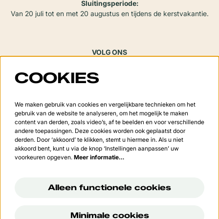
Sluitingsperiode:
Van 20 juli tot en met 20 augustus en tijdens de kerstvakantie.
VOLG ONS
COOKIES
Meld je aan voor de nieuwsbrief
We maken gebruik van cookies en vergelijkbare technieken om het
gebruik van de website te analyseren, om het mogelijk te maken
content van derden, zoals video’s, af te beelden en voor verschillende
andere toepassingen. Deze cookies worden ook geplaatst door
derden. Door ‘akkoord’ te klikken, stemt u hiermee in. Als u niet
Aanmelden
akkoord bent, kunt u via de knop ‘Instellingen aanpassen’ uw
voorkeuren opgeven.
Meer informatie…
Deze site wordt beschermd door reCAPTCHA, dataverwerking gebeurt in overeenstemming met de
Cloud
Data Processing Addendum
van Google.
Alleen functionele cookies
Minimale cookies