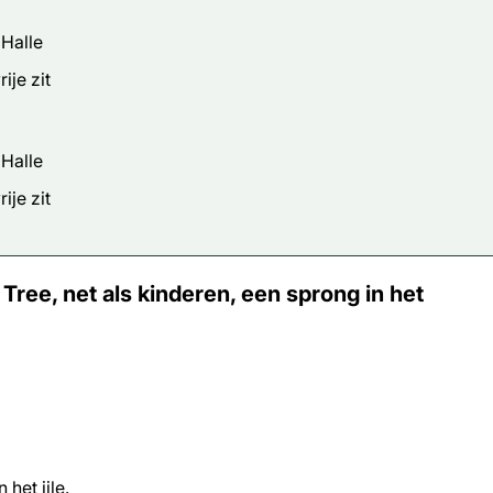
 Halle
ije zit
 Halle
ije zit
ee, net als kinderen, een sprong in het
 het ijle.