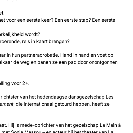
ef.
f, net voor een eerste keer? Een eerste stap? Een eerste
rkelijkheid wordt?
roerende, reis in kaart brengen?
ar in hun partneracrobatie. Hand in hand en voet op
e elkaar de weg en banen ze een pad door onontgonnen
ling voor 2+.
oprichtster van het hedendaagse dansgezelschap Les
lement
, die internationaal getourd hebben, heeft ze
aat. Hij is mede-oprichter van het gezelschap La Main à
met Sonia Massou – en acteur bij het theater van La