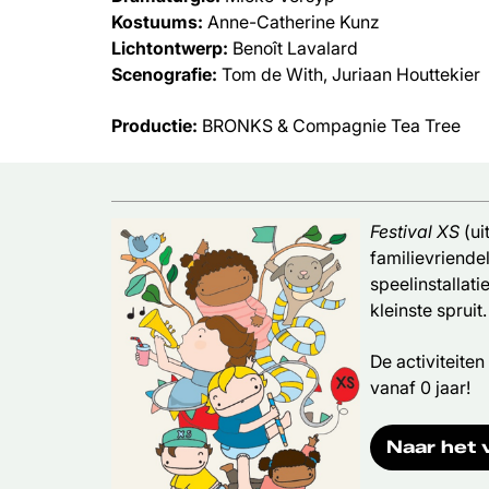
Kostuums:
Anne-Catherine Kunz
Lichtontwerp:
Benoît Lavalard
Scenografie:
Tom de With, Juriaan Houttekier
Productie:
BRONKS & Compagnie Tea Tree
Festival XS
(ui
familievriendel
speelinstallat
kleinste spruit.
De activiteiten
vanaf 0 jaar!
Naar het 