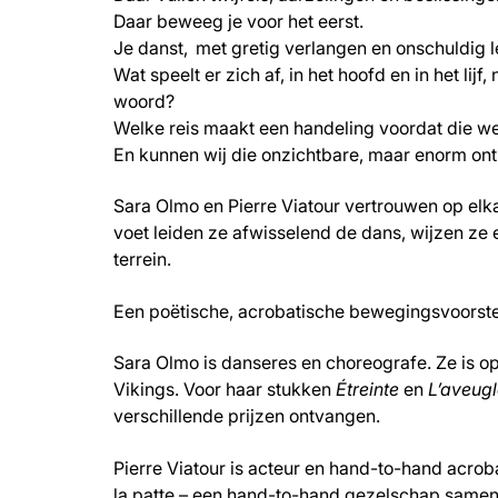
Daar beweeg je voor het eerst.
Je danst, met gretig verlangen en onschuldig l
Wat speelt er zich af, in het hoofd en in het lij
woord?
Welke reis maakt een handeling voordat die we
En kunnen wij die onzichtbare, maar enorm ont
Sara Olmo en Pierre Viatour vertrouwen op elka
voet leiden ze afwisselend de dans, wijzen z
terrein.
Een poëtische, acrobatische bewegingsvoorstel
Sara Olmo is danseres en choreografe. Ze is 
Vikings. Voor haar stukken
Étreinte
en
L’aveug
verschillende prijzen ontvangen.
Pierre Viatour is acteur en hand-to-hand acrob
la patte – een hand-to-hand gezelschap samen 