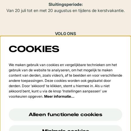
Sluitingsperiode:
Van 20 juli tot en met 20 augustus en tijdens de kerstvakantie.
VOLG ONS
COOKIES
Meld je aan voor de nieuwsbrief
We maken gebruik van cookies en vergelijkbare technieken om het
gebruik van de website te analyseren, om het mogelijk te maken
content van derden, zoals video’s, af te beelden en voor verschillende
andere toepassingen. Deze cookies worden ook geplaatst door
derden. Door ‘akkoord’ te klikken, stemt u hiermee in. Als u niet
Aanmelden
akkoord bent, kunt u via de knop ‘Instellingen aanpassen’ uw
voorkeuren opgeven.
Meer informatie…
Deze site wordt beschermd door reCAPTCHA, dataverwerking gebeurt in overeenstemming met de
Cloud
Data Processing Addendum
van Google.
Alleen functionele cookies