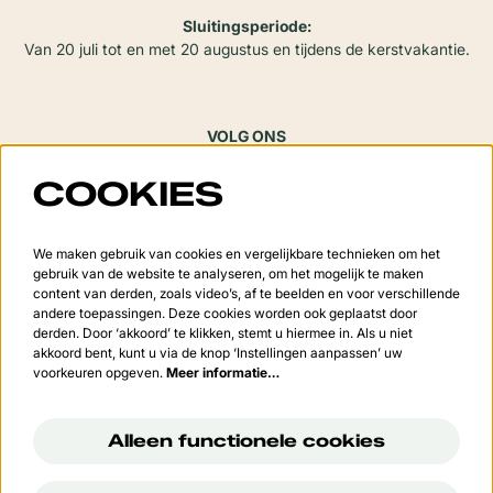
Sluitingsperiode:
Van 20 juli tot en met 20 augustus en tijdens de kerstvakantie.
VOLG ONS
COOKIES
Meld je aan voor de nieuwsbrief
We maken gebruik van cookies en vergelijkbare technieken om het
gebruik van de website te analyseren, om het mogelijk te maken
content van derden, zoals video’s, af te beelden en voor verschillende
andere toepassingen. Deze cookies worden ook geplaatst door
derden. Door ‘akkoord’ te klikken, stemt u hiermee in. Als u niet
Aanmelden
akkoord bent, kunt u via de knop ‘Instellingen aanpassen’ uw
voorkeuren opgeven.
Meer informatie…
Deze site wordt beschermd door reCAPTCHA, dataverwerking gebeurt in overeenstemming met de
Cloud
Data Processing Addendum
van Google.
Alleen functionele cookies