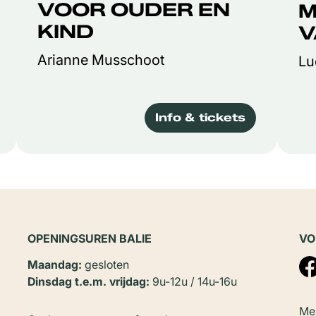
VOOR OUDER EN
M
KIND
V
Arianne Musschoot
Lu
Info & tickets
OPENINGSUREN BALIE
VO
Maandag:
gesloten
Dinsdag t.e.m. vrijdag:
9u-12u / 14u-16u
Mel