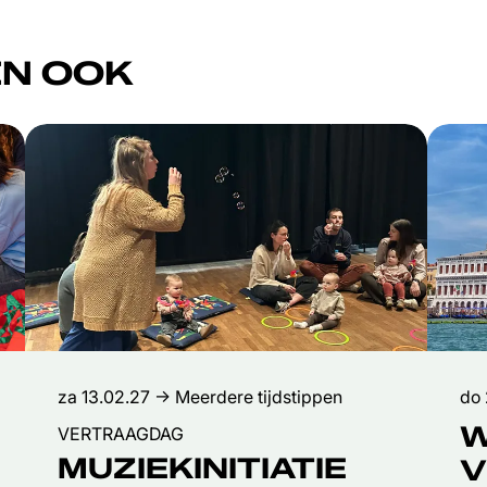
N OOK
za 13.02.27
→ Meerdere tijdstippen
do
W
VERTRAAGDAG
MUZIEKINITIATIE
V