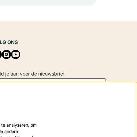
LG ONS
d je aan voor de nieuwsbrief
Aanmelden
 site wordt beschermd door reCAPTCHA, dataverwerking gebeurt in
 te analyseren, om
eenstemming met de
Cloud Data Processing Addendum
van Google.
nde andere