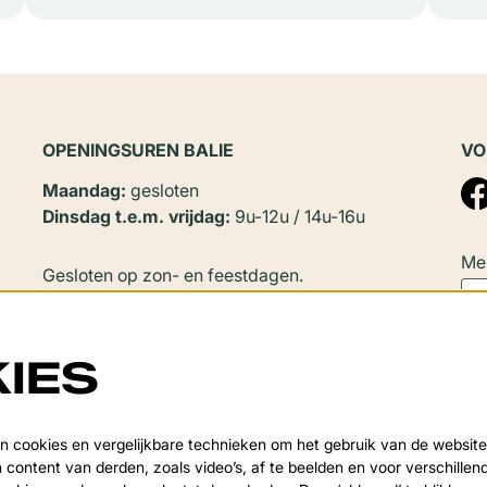
OPENINGSUREN BALIE
VO
Maandag:
gesloten
Dinsdag t.e.m. vrijdag:
9u-12u / 14u-16u
Mel
Gesloten op zon- en feestdagen.
In
juli en augustus
zijn er geen
namiddagopeningen.
IES
Sluitingsperiode:
Deze
Van 20 juli tot en met 20 augustus en tijdens de
 cookies en vergelijkbare technieken om het gebruik van de website
over
 content van derden, zoals video’s, af te beelden en voor verschille
kerstvakantie.