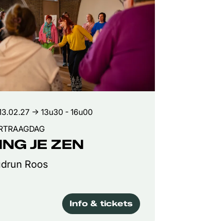
13.02.27
→ 13u30 - 16u00
RTRAAGDAG
ING JE ZEN
drun Roos
Info & tickets