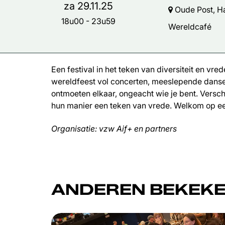
za 29.11.25
Oude Post, Ha
18u00
-
23u59
Wereldcafé
Een festival in het teken van diversiteit en 
wereldfeest vol concerten, meeslepende dansen,
ontmoeten elkaar, ongeacht wie je bent. Verschi
hun manier een teken van vrede. Welkom op ee
Organisatie: vzw Aif+ en partners
ANDEREN BEKEKE
Overslaan