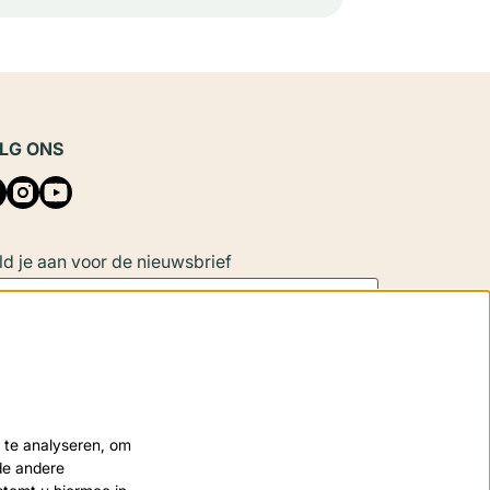
LG ONS
d je aan voor de nieuwsbrief
Aanmelden
 site wordt beschermd door reCAPTCHA, dataverwerking gebeurt in
 te analyseren, om
eenstemming met de
Cloud Data Processing Addendum
van Google.
nde andere