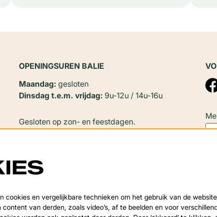
OPENINGSUREN BALIE
VO
Maandag:
gesloten
Dinsdag t.e.m. vrijdag:
9u-12u / 14u-16u
Mel
Gesloten op zon- en feestdagen.
In
juli en augustus
zijn er geen
namiddagopeningen.
IES
Sluitingsperiode:
Deze
Van 20 juli tot en met 20 augustus en tijdens de
 cookies en vergelijkbare technieken om het gebruik van de website
over
 content van derden, zoals video’s, af te beelden en voor verschille
kerstvakantie.