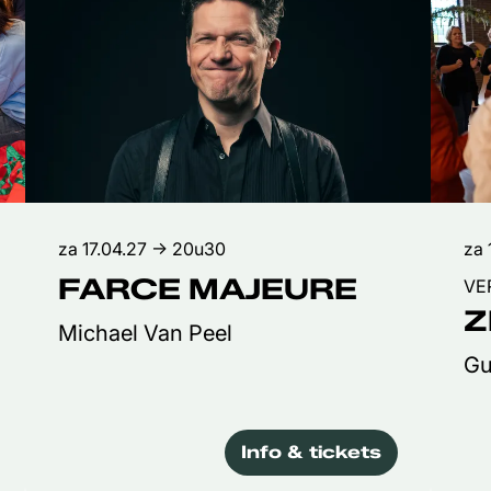
za 17.04.27
→ 20u30
za 
FARCE MAJEURE
VE
Z
Michael Van Peel
Gu
Info & tickets