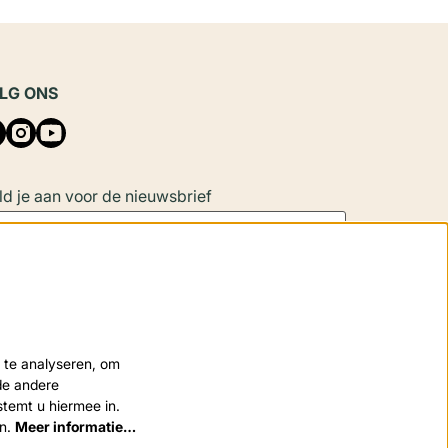
LG ONS
d je aan voor de nieuwsbrief
Aanmelden
 site wordt beschermd door reCAPTCHA, dataverwerking gebeurt in
 te analyseren, om
eenstemming met de
Cloud Data Processing Addendum
van Google.
nde andere
stemt u hiermee in.
en.
Meer informatie…