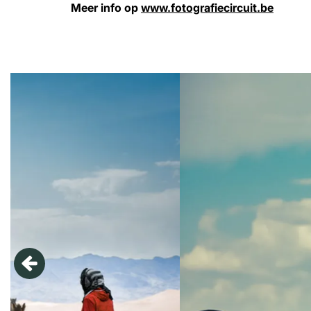
Meer info op
www.fotografiecircuit.be
Overslaan