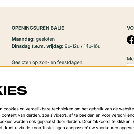
OPENINGSUREN BALIE
VO
Maandag:
gesloten
Dinsdag t.e.m. vrijdag:
9u-12u / 14u-16u
Mel
Gesloten op zon- en feestdagen.
In
juli en augustus
zijn er geen
namiddagopeningen.
IES
Sluitingsperiode:
Deze
Van 20 juli tot en met 20 augustus en tijdens de
 cookies en vergelijkbare technieken om het gebruik van de website
over
 content van derden, zoals video’s, af te beelden en voor verschille
kerstvakantie.
okies worden ook geplaatst door derden. Door ‘akkoord’ te klikken, 
nt, kunt u via de knop ‘Instellingen aanpassen’ uw voorkeuren opgev