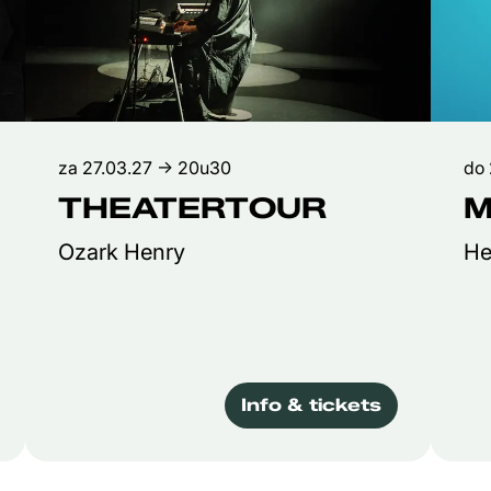
za 27.03.27
→ 20u30
do 
THEATERTOUR
M
Ozark Henry
He
Info & tickets