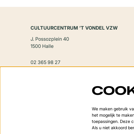
CULTUURCENTRUM ’T VONDEL VZW
J. Possozplein 40
1500 Halle
02 365 98 27
vondel@halle.be
COOK
We maken gebruik van
het mogelijk te maken
toepassingen. Deze co
Als u niet akkoord be