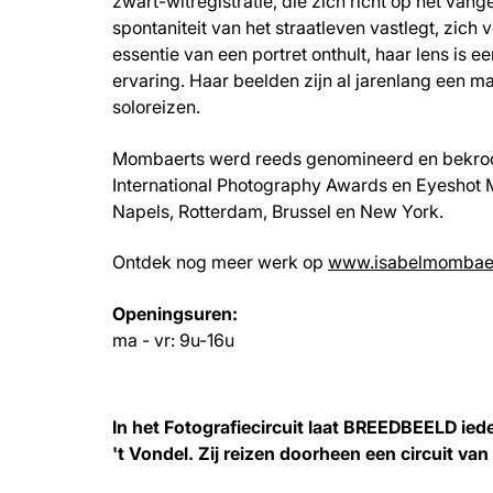
zwart-witregistratie, die zich richt op het van
spontaniteit van het straatleven vastlegt, zich 
essentie van een portret onthult, haar lens is 
ervaring. Haar beelden zijn al jarenlang een m
Inzoomen
soloreizen.
Mombaerts werd reeds genomineerd en bekroon
International Photography Awards en Eyeshot 
Napels, Rotterdam, Brussel en New York.
Ontdek nog meer werk op
www.isabelmombae
Openingsuren:
ma - vr: 9u-16u
In het Fotografiecircuit laat BREEDBEELD ie
't Vondel. Zij reizen doorheen een circuit van