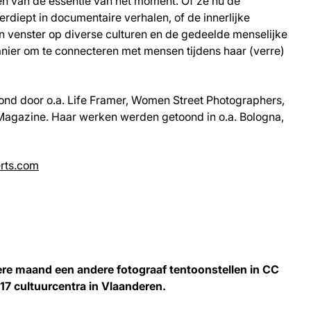
gen van de essentie van het moment. Of ze nu de
verdiept in documentaire verhalen, of de innerlijke
een venster op diverse culturen en de gedeelde menselijke
anier om te connecteren met mensen tijdens haar (verre)
d door o.a. Life Framer, Women Street Photographers,
Magazine. Haar werken werden getoond in o.a. Bologna,
rts.com
dere maand een andere fotograaf tentoonstellen in CC
 17 cultuurcentra in Vlaanderen.