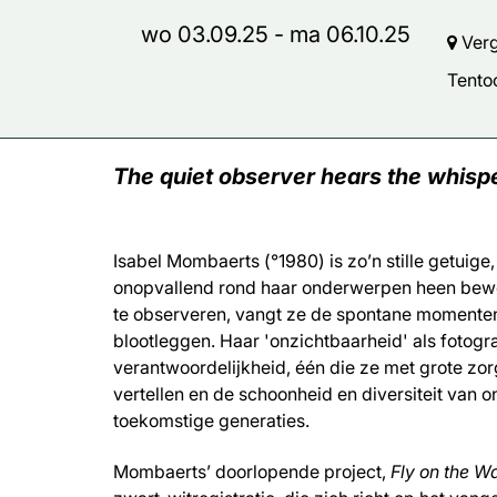
wo 03.09.25
-
ma 06.10.25
Verg
Tento
The quiet observer hears the whispe
Isabel Mombaerts (°1980) is zo’n stille getuige
onopvallend rond haar onderwerpen heen bewee
te observeren, vangt ze de spontane momenten d
blootleggen. Haar 'onzichtbaarheid' als fotogra
verantwoordelijkheid, één die ze met grote zorg
vertellen en de schoonheid en diversiteit van 
toekomstige generaties.
Mombaerts’ doorlopende project,
Fly on the Wa