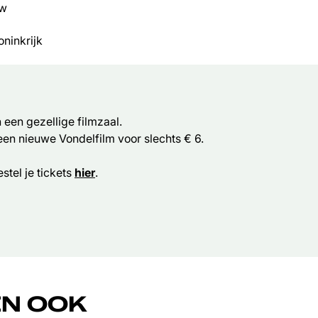
ow
ninkrijk
een gezellige filmzaal.
 een nieuwe Vondelfilm voor slechts € 6.
stel je tickets
hier
.
N OOK